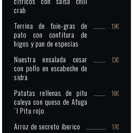
cítricos con salsa chili
crab
Terrina de foie-gras de
19€
pato con confitura de
higos y pan de especias
Nuestra ensalada cesar
13€
con pollo en escabeche de
sidra
Patatas rellenas de pitu
16€
caleya con queso de Afuga
´l Pitu rojo
Arroz de secreto iberico
17€