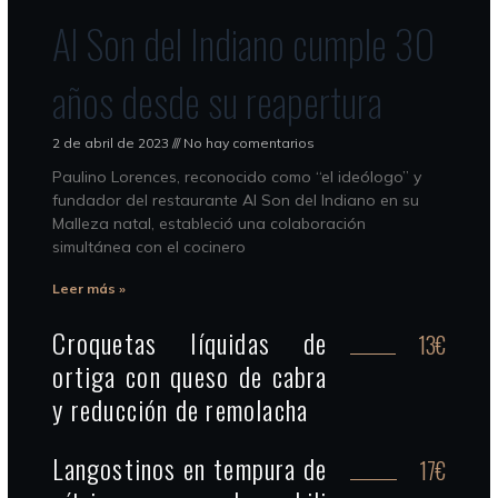
Al Son del Indiano cumple 30
años desde su reapertura
2 de abril de 2023
No hay comentarios
Paulino Lorences, reconocido como “el ideólogo” y
fundador del restaurante Al Son del Indiano en su
Malleza natal, estableció una colaboración
simultánea con el cocinero
Leer más »
Croquetas líquidas de
13€
ortiga con queso de cabra
y reducción de remolacha
Langostinos en tempura de
17€